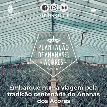
+351 964 087 745
Embarque numa viagem pela
tradição centenária do Ananás
dos Açores