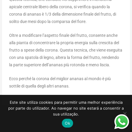
apicale centrale libero della corona, si verifica quando la
corona di ananas è 1/3 della dimensione finale del frutto, di
solito due mesi dopo la comparsa del fiore.
Oltre a modificare l’aspetto finale del frutto, consente anche
alla pianta di concentrare la propria energia sulla crescita del
frutto a spese della corona. Questa tecnica, che viene eseguita
con una spatola di legno, altera la forma del frutto, rendendo
la parte superiore dell’ananas più rotonda e meno liscia.
Ecco perché la corona del miglior ananas al mondo è più
sottile di quella degli altri ananas.
Este site utiliza cookies para permitir uma melhor experiência
por parte do utilizador. Ao navegar no site estará a consentir a
sua utilização.
Ok