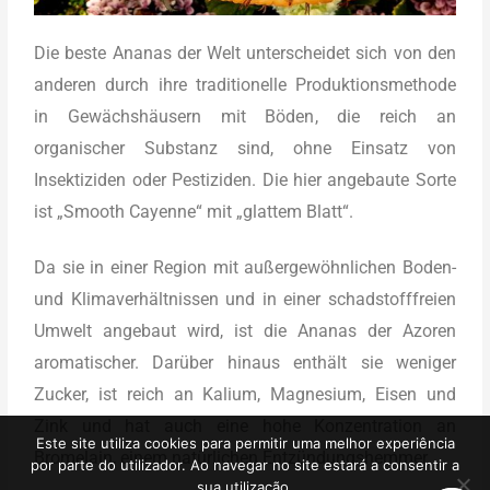
Die beste Ananas der Welt unterscheidet sich von den
anderen durch ihre traditionelle Produktionsmethode
in Gewächshäusern mit Böden, die reich an
organischer Substanz sind, ohne Einsatz von
Insektiziden oder Pestiziden. Die hier angebaute Sorte
ist „Smooth Cayenne“ mit „glattem Blatt“.
Da sie in einer Region mit außergewöhnlichen Boden-
und Klimaverhältnissen und in einer schadstofffreien
Umwelt angebaut wird, ist die Ananas der Azoren
aromatischer. Darüber hinaus enthält sie weniger
Zucker, ist reich an Kalium, Magnesium, Eisen und
Zink und hat auch eine hohe Konzentration an
Este site utiliza cookies para permitir uma melhor experiência
Bromelain, einem natürlichen Entzündungshemmer.
por parte do utilizador. Ao navegar no site estará a consentir a
sua utilização.